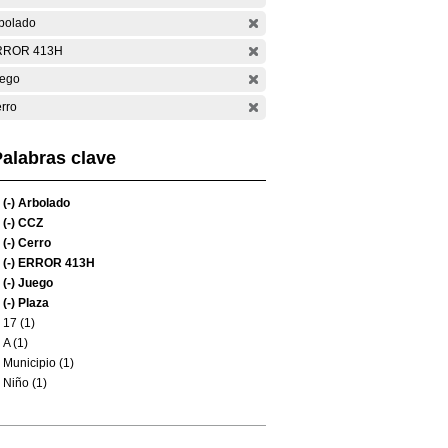
bolado
RROR 413H
ego
rro
alabras clave
(-)
Arbolado
(-)
CCZ
(-)
Cerro
(-)
ERROR 413H
(-)
Juego
(-)
Plaza
17 (1)
A (1)
Municipio (1)
Niño (1)