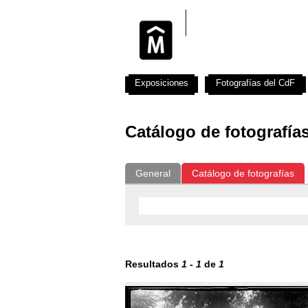
Exposiciones
Fotografías del CdF
Catálogo de fotografía
General
Catálogo de fotografías
Resultados
1
-
1
de
1