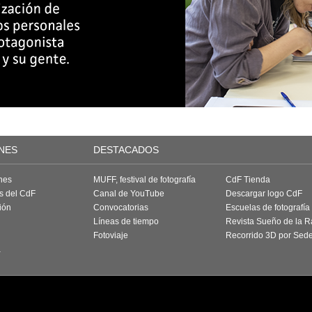
NES
DESTACADOS
nes
MUFF, festival de fotografía
CdF Tienda
as del CdF
Canal de YouTube
Descargar logo CdF
ión
Convocatorias
Escuelas de fotografía
Líneas de tiempo
Revista Sueño de la 
Fotoviaje
Recorrido 3D por Sed
a