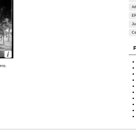
Ar
E
Ju
Ce
P
rro.