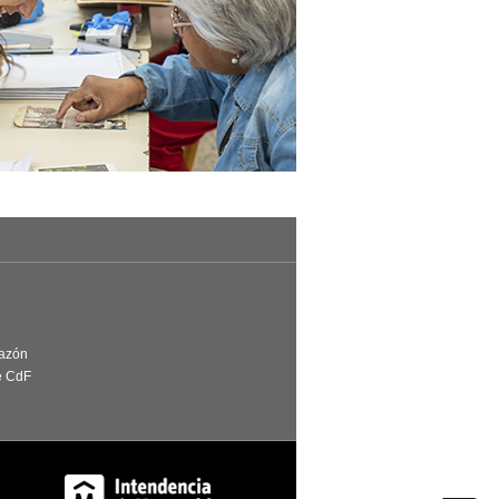
Razón
e CdF