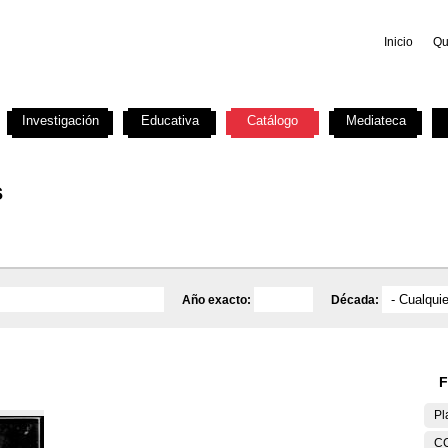
Inicio
Qu
Investigación
Educativa
Catálogo
Mediateca
s
Año exacto:
Década:
F
Pl
C