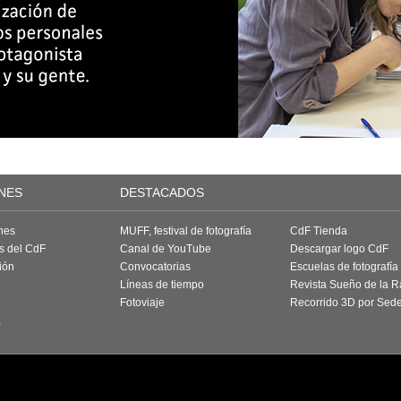
NES
DESTACADOS
nes
MUFF, festival de fotografía
CdF Tienda
as del CdF
Canal de YouTube
Descargar logo CdF
ión
Convocatorias
Escuelas de fotografía
Líneas de tiempo
Revista Sueño de la 
Fotoviaje
Recorrido 3D por Sed
a