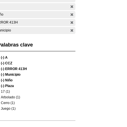
ño
RROR 413H
nicipio
alabras clave
(-)
A
(-)
CCZ
(-)
ERROR 413H
(-)
Municipio
(-)
Niño
(-)
Plaza
17 (1)
Arbolado (1)
Cerro (1)
Juego (1)