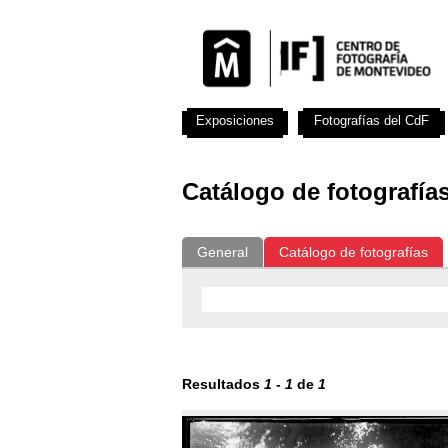
Exposiciones
Fotografías del CdF
Catálogo de fotografía
General
Catálogo de fotografías
Resultados
1
-
1
de
1