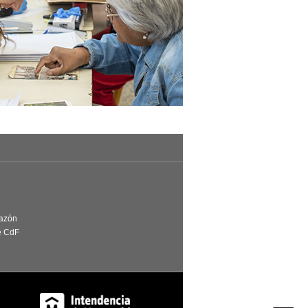
Razón
e CdF