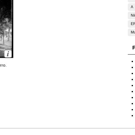
A
Ni
E
Mu
P
rro.