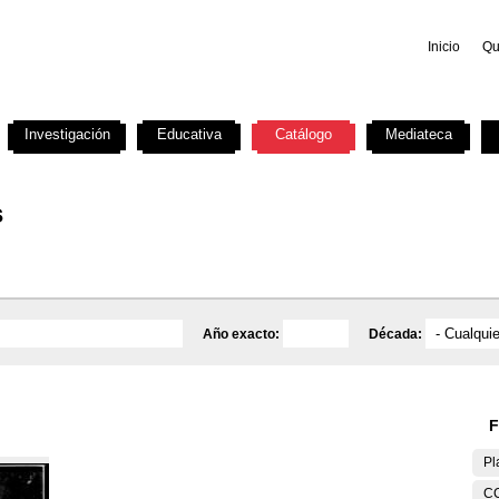
Inicio
Qu
Investigación
Educativa
Catálogo
Mediateca
s
Año exacto:
Década:
F
Pl
C