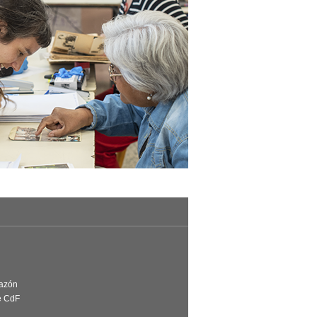
Razón
e CdF