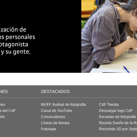
NES
DESTACADOS
nes
MUFF, festival de fotografía
CdF Tienda
as del CdF
Canal de YouTube
Descargar logo CdF
ión
Convocatorias
Escuelas de fotografía
Líneas de tiempo
Revista Sueño de la 
Fotoviaje
Recorrido 3D por Sed
a