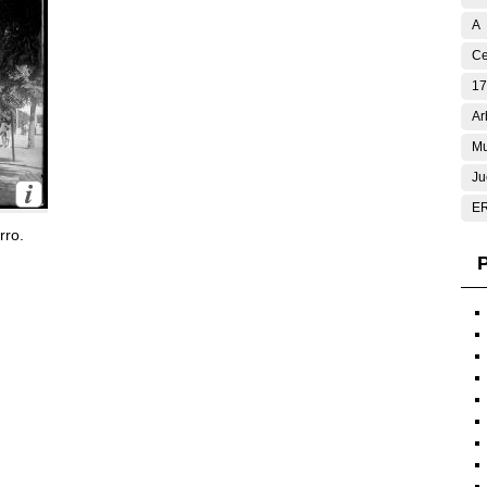
A
Ce
17
Ar
Mu
Ju
E
rro.
P