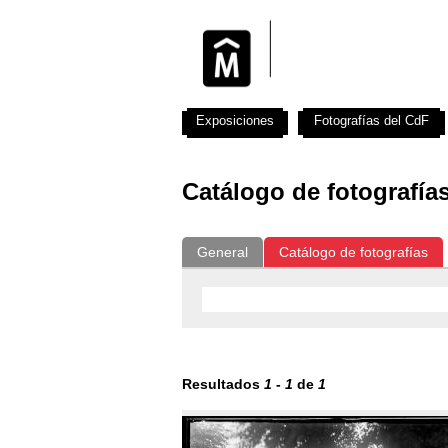
Exposiciones
Fotografías del CdF
Catálogo de fotografía
General
Catálogo de fotografías
Resultados
1
-
1
de
1