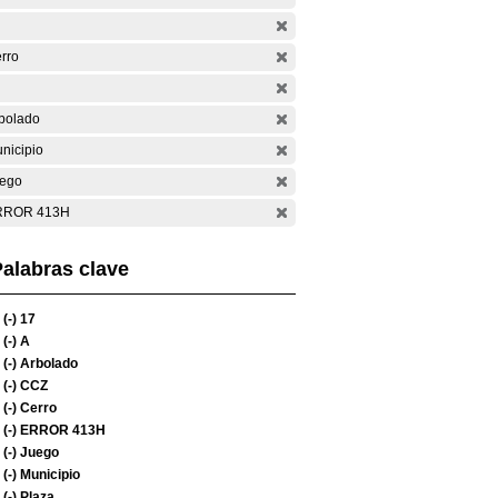
rro
bolado
nicipio
ego
RROR 413H
alabras clave
(-)
17
(-)
A
(-)
Arbolado
(-)
CCZ
(-)
Cerro
(-)
ERROR 413H
(-)
Juego
(-)
Municipio
(-)
Plaza