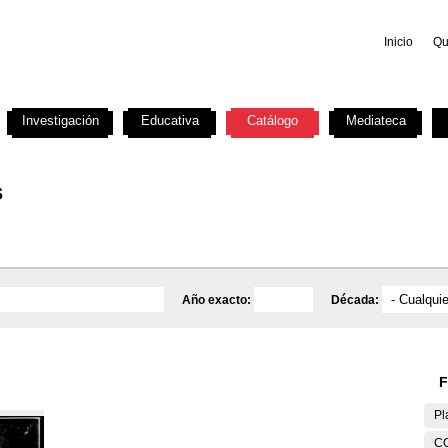
Inicio
Qu
Investigación
Educativa
Catálogo
Mediateca
s
Año exacto:
Década:
F
Pl
C