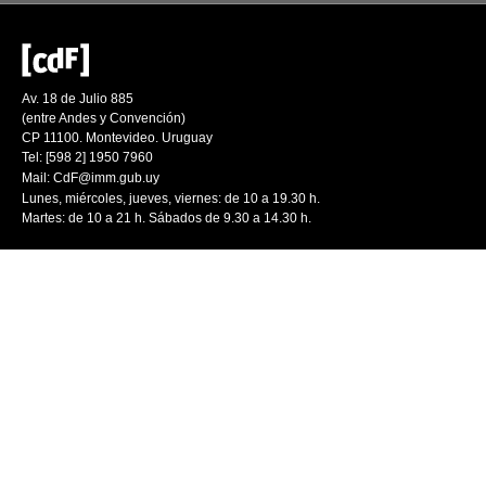
Av. 18 de Julio 885
(entre Andes y Convención)
CP 11100. Montevideo. Uruguay
Tel: [598 2] 1950 7960
Mail:
CdF@imm.gub.uy
Lunes, miércoles, jueves, viernes: de 10 a 19.30 h.
Martes: de 10 a 21 h. Sábados de 9.30 a 14.30 h.