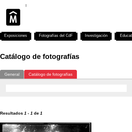
Exposiciones
Fotografías del CdF
Investigación
Educat
Catálogo de fotografías
General
Catálogo de fotografías
Resultados
1
-
1
de
1