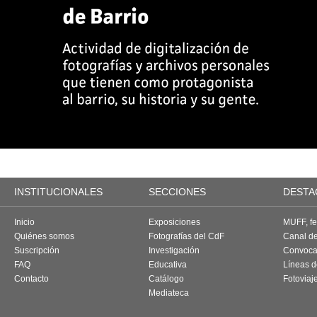
INSTITUCIONALES
SECCIONES
DESTA
Inicio
Exposiciones
MUFF, fes
Quiénes somos
Fotografías del CdF
Canal d
Suscripción
Investigación
Convoca
FAQ
Educativa
Líneas d
Contacto
Catálogo
Fotoviaj
Mediateca