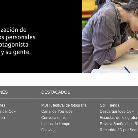
NES
DESTACADOS
nes
MUFF, festival de fotografía
CdF Tienda
as del CdF
Canal de YouTube
Descargar logo CdF
ión
Convocatorias
Escuelas de fotografía
Líneas de tiempo
Revista Sueño de la 
Fotoviaje
Recorrido 3D por Sed
a