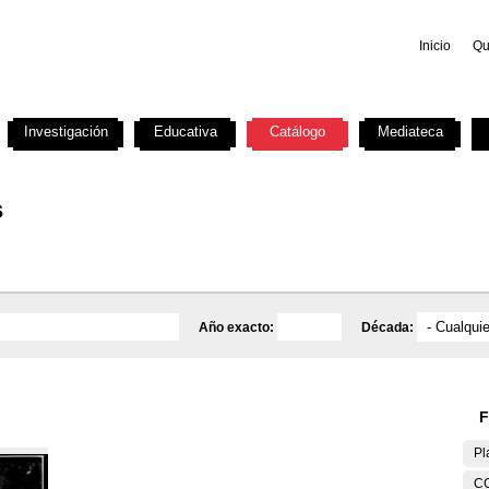
Inicio
Qu
Investigación
Educativa
Catálogo
Mediateca
s
Año exacto:
Década:
F
Pl
C