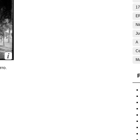
17
E
Ni
Ju
A
Ce
Mu
rro.
P