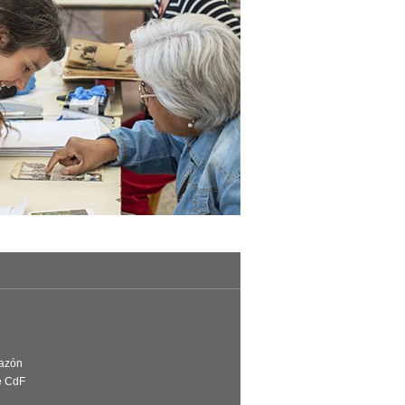
Razón
e CdF