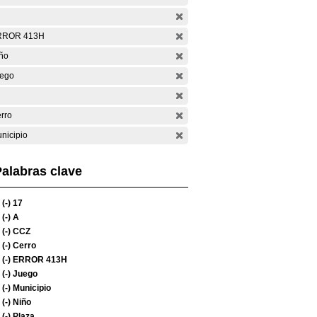
RROR 413H
ño
ego
rro
nicipio
alabras clave
(-)
17
(-)
A
(-)
CCZ
(-)
Cerro
(-)
ERROR 413H
(-)
Juego
(-)
Municipio
(-)
Niño
(-)
Plaza