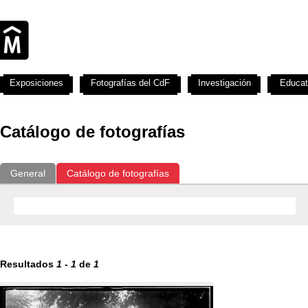
Exposiciones
Fotografías del CdF
Investigación
Educat
Catálogo de fotografías
General
Catálogo de fotografías
Resultados
1
-
1
de
1