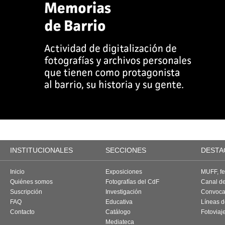
INSTITUCIONALES
SECCIONES
DESTA
Inicio
Exposiciones
MUFF, fes
Quiénes somos
Fotografías del CdF
Canal d
Suscripción
Investigación
Convoca
FAQ
Educativa
Líneas d
Contacto
Catálogo
Fotoviaj
Mediateca