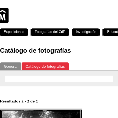
Exposiciones
Fotografías del CdF
Investigación
Educat
Catálogo de fotografías
General
Catálogo de fotografías
Resultados
1
-
1
de
1