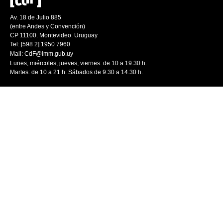
Av. 18 de Julio 885
(entre Andes y Convención)
CP 11100. Montevideo. Uruguay
Tel: [598 2] 1950 7960
Mail:
CdF@imm.gub.uy
Lunes, miércoles, jueves, viernes: de 10 a 19.30 h.
Martes: de 10 a 21 h. Sábados de 9.30 a 14.30 h.