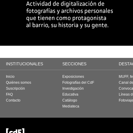
INSTITUCIONALES
SECCIONES
DESTA
Inicio
Exposiciones
MUFF, fes
Quiénes somos
Fotografías del CdF
Canal d
Suscripción
Investigación
Convoca
FAQ
Educativa
Líneas d
Contacto
Catálogo
Fotoviaj
Mediateca