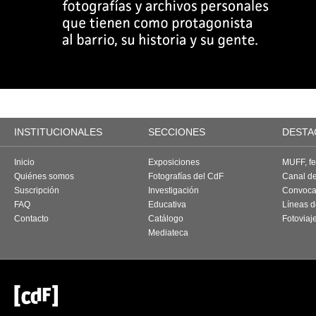
INSTITUCIONALES
SECCIONES
DESTA
Inicio
Exposiciones
MUFF, fes
Quiénes somos
Fotografías del CdF
Canal d
Suscripción
Investigación
Convoca
FAQ
Educativa
Líneas d
Contacto
Catálogo
Fotoviaj
Mediateca