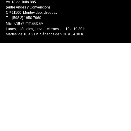
Av. 18 de Julio 885
(entre Andes y Convención)
CP 11100. Montevideo. Uruguay
Tel: [598 2] 1950 7960
Mail:
CdF@imm.gub.uy
Lunes, miércoles, jueves, viernes: de 10 a 19.30 h.
Martes: de 10 a 21 h. Sábados de 9.30 a 14.30 h.