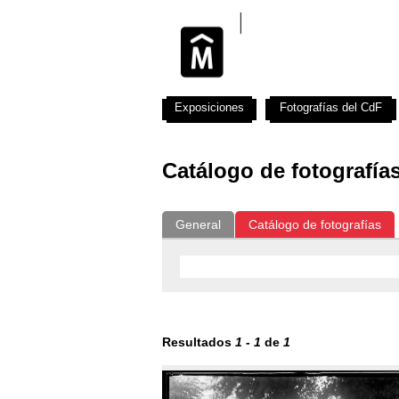
Exposiciones
Fotografías del CdF
Catálogo de fotografía
General
Catálogo de fotografías
Resultados
1
-
1
de
1