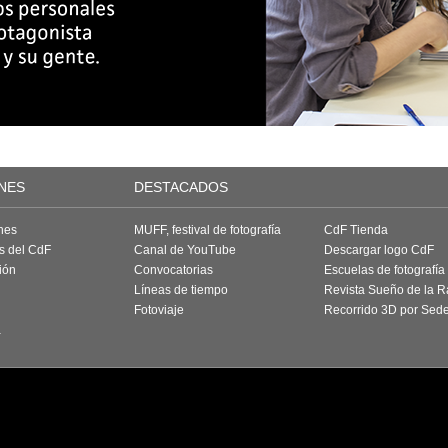
NES
DESTACADOS
nes
MUFF, festival de fotografía
CdF Tienda
as del CdF
Canal de YouTube
Descargar logo CdF
ión
Convocatorias
Escuelas de fotografía
Líneas de tiempo
Revista Sueño de la 
Fotoviaje
Recorrido 3D por Sed
a