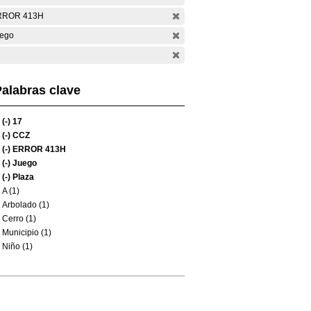
RROR 413H
ego
alabras clave
(-)
17
(-)
CCZ
(-)
ERROR 413H
(-)
Juego
(-)
Plaza
A (1)
Arbolado (1)
Cerro (1)
Municipio (1)
Niño (1)