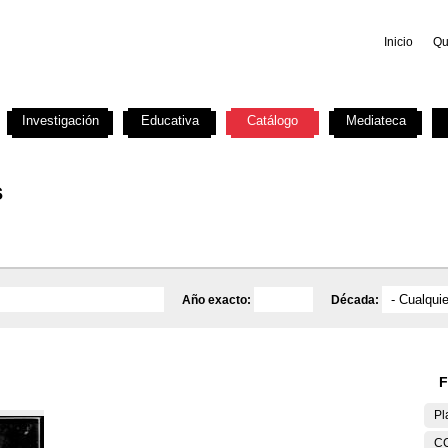
Inicio
Qu
Investigación
Educativa
Catálogo
Mediateca
s
Año exacto:
Década:
F
Pl
C