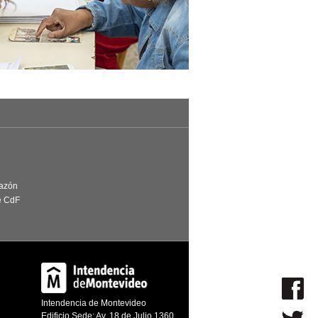
Razón
e CdF
Intendencia de Montevideo
Edificio Sede: Av. 18 de Julio 1360