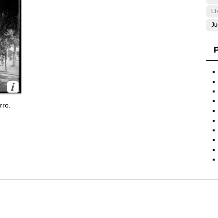
E
Ju
P
rro.