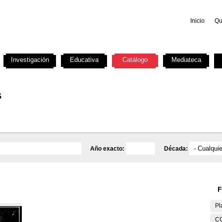
Inicio
Qu
Investigación
Educativa
Catálogo
Mediateca
s
Año exacto:
Década:
F
Pl
C