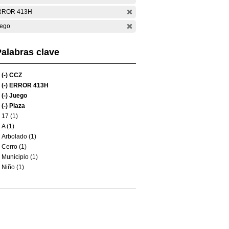
RROR 413H
ego
alabras clave
(-)
CCZ
(-)
ERROR 413H
(-)
Juego
(-)
Plaza
17 (1)
A (1)
Arbolado (1)
Cerro (1)
Municipio (1)
Niño (1)