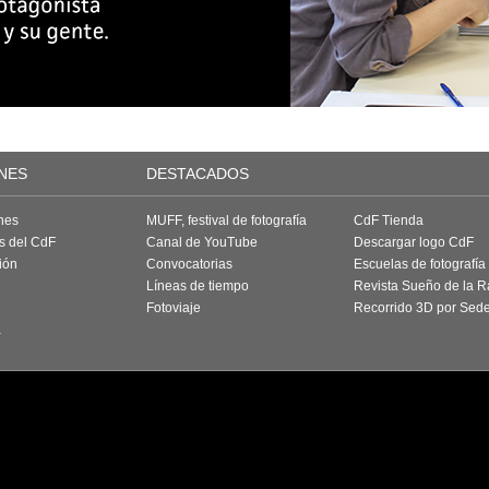
NES
DESTACADOS
nes
MUFF, festival de fotografía
CdF Tienda
as del CdF
Canal de YouTube
Descargar logo CdF
ión
Convocatorias
Escuelas de fotografía
Líneas de tiempo
Revista Sueño de la 
Fotoviaje
Recorrido 3D por Sed
a