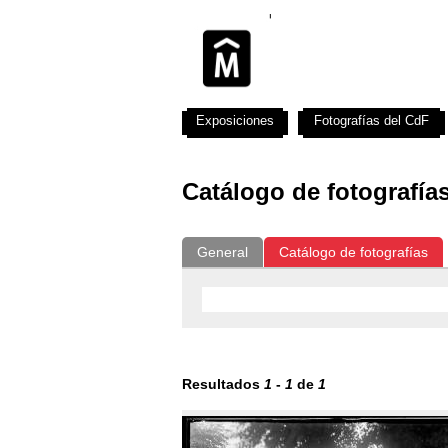
Exposiciones
Fotografías del CdF
Catálogo de fotografía
General
Catálogo de fotografías
Resultados
1
-
1
de
1