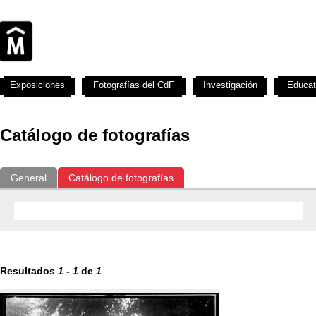
Exposiciones
Fotografías del CdF
Investigación
Educat
Catálogo de fotografías
General
Catálogo de fotografías
Resultados
1
-
1
de
1