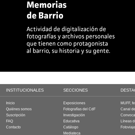
INSTITUCIONALES
SECCIONES
DESTA
Inicio
Exposiciones
MUFF, fes
Quiénes somos
Fotografías del CdF
Canal d
Suscripción
Investigación
Convoca
FAQ
Educativa
Líneas d
Contacto
Catálogo
Fotoviaj
Mediateca