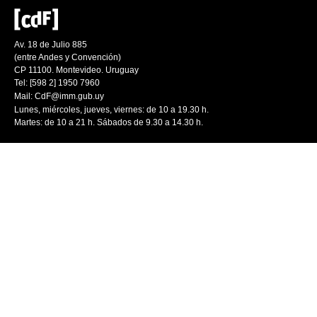
Av. 18 de Julio 885
(entre Andes y Convención)
CP 11100. Montevideo. Uruguay
Tel: [598 2] 1950 7960
Mail:
CdF@imm.gub.uy
Lunes, miércoles, jueves, viernes: de 10 a 19.30 h.
Martes: de 10 a 21 h. Sábados de 9.30 a 14.30 h.