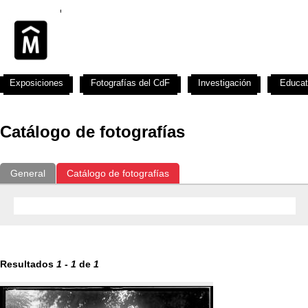
Exposiciones
Fotografías del CdF
Investigación
Educat
Catálogo de fotografías
General
Catálogo de fotografías
Resultados
1
-
1
de
1