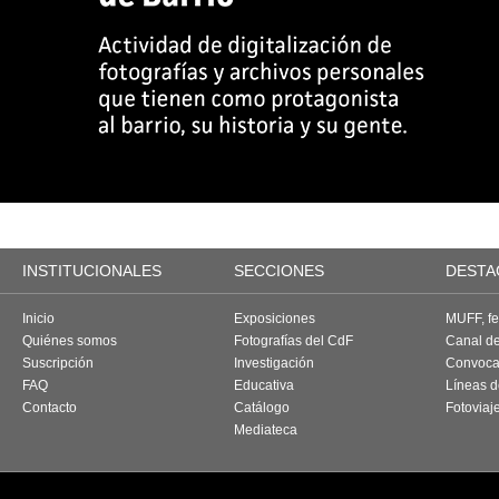
INSTITUCIONALES
SECCIONES
DESTA
Inicio
Exposiciones
MUFF, fes
Quiénes somos
Fotografías del CdF
Canal d
Suscripción
Investigación
Convoca
FAQ
Educativa
Líneas d
Contacto
Catálogo
Fotoviaj
Mediateca