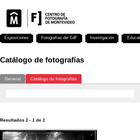
Exposiciones
Fotografías del CdF
Investigación
Educat
Catálogo de fotografías
General
Catálogo de fotografías
Resultados
1
-
1
de
1