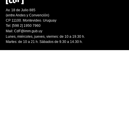
Av. 18 de Julio 885
(entre Andes y Convención)
CP 11100. Montevideo. Uruguay
Tel: [598 2] 1950 7960
Mail:
CdF@imm.gub.uy
Lunes, miércoles, jueves, viernes: de 10 a 19.30 h.
Martes: de 10 a 21 h. Sábados de 9.30 a 14.30 h.