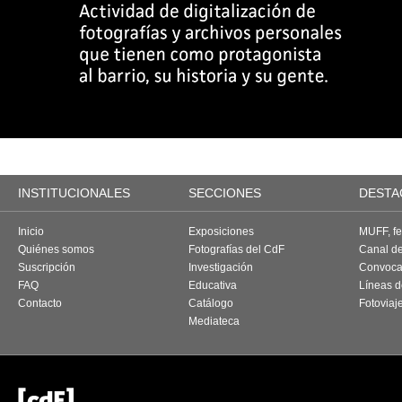
INSTITUCIONALES
SECCIONES
DESTA
Inicio
Exposiciones
MUFF, fes
Quiénes somos
Fotografías del CdF
Canal d
Suscripción
Investigación
Convoca
FAQ
Educativa
Líneas d
Contacto
Catálogo
Fotoviaj
Mediateca