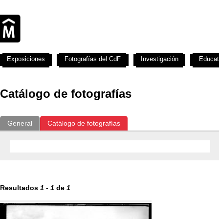
Exposiciones
Fotografías del CdF
Investigación
Educat
Catálogo de fotografías
General
Catálogo de fotografías
Resultados
1
-
1
de
1