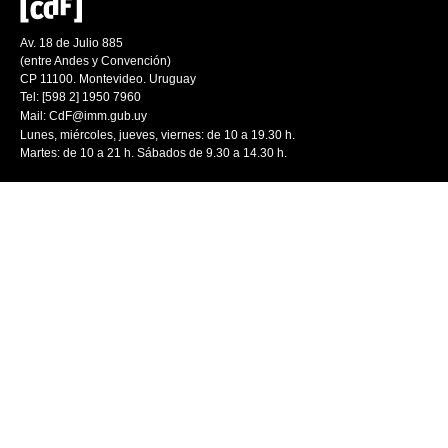
Av. 18 de Julio 885
(entre Andes y Convención)
CP 11100. Montevideo. Uruguay
Tel: [598 2] 1950 7960
Mail:
CdF@imm.gub.uy
Lunes, miércoles, jueves, viernes: de 10 a 19.30 h.
Martes: de 10 a 21 h. Sábados de 9.30 a 14.30 h.