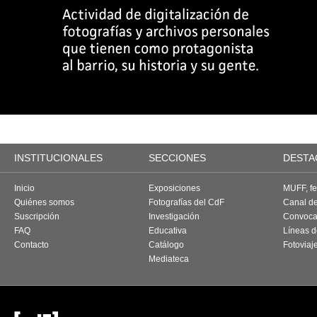
INSTITUCIONALES
SECCIONES
DESTA
Inicio
Exposiciones
MUFF, fes
Quiénes somos
Fotografías del CdF
Canal d
Suscripción
Investigación
Convoca
FAQ
Educativa
Líneas d
Contacto
Catálogo
Fotoviaj
Mediateca