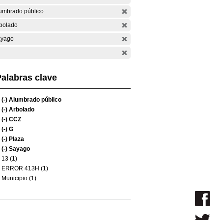
umbrado público
bolado
yago
alabras clave
(-)
Alumbrado público
(-)
Arbolado
(-)
CCZ
(-)
G
(-)
Plaza
(-)
Sayago
13 (1)
ERROR 413H (1)
Municipio (1)