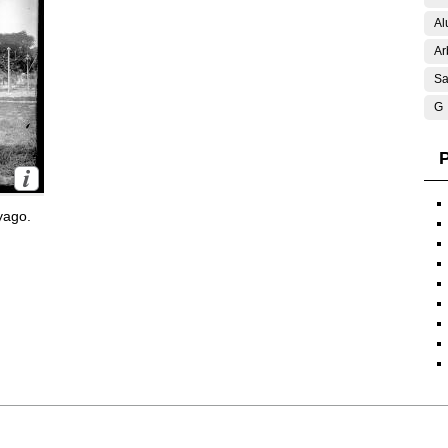
Al
Ar
Sa
G
P
yago.