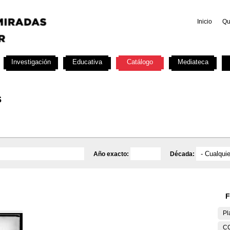
Inicio
Qu
Investigación
Educativa
Catálogo
Mediateca
s
Año exacto:
Década:
F
Pl
C