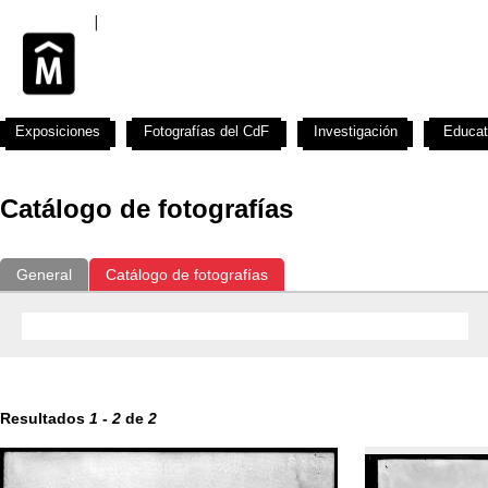
Exposiciones
Fotografías del CdF
Investigación
Educat
Catálogo de fotografías
General
Catálogo de fotografías
Resultados
1
-
2
de
2