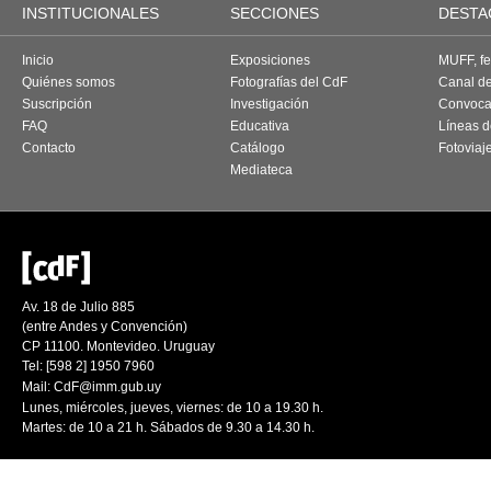
INSTITUCIONALES
SECCIONES
DESTA
Inicio
Exposiciones
MUFF, fes
Quiénes somos
Fotografías del CdF
Canal d
Suscripción
Investigación
Convoca
FAQ
Educativa
Líneas d
Contacto
Catálogo
Fotoviaj
Mediateca
Av. 18 de Julio 885
(entre Andes y Convención)
CP 11100. Montevideo. Uruguay
Tel: [598 2] 1950 7960
Mail:
CdF@imm.gub.uy
Lunes, miércoles, jueves, viernes: de 10 a 19.30 h.
Martes: de 10 a 21 h. Sábados de 9.30 a 14.30 h.