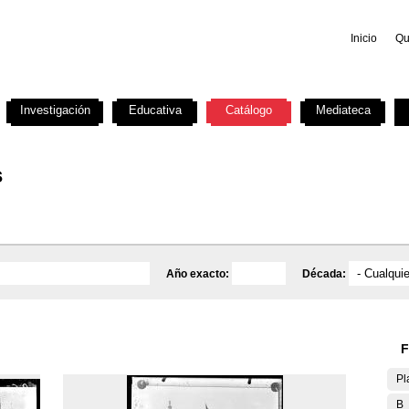
Inicio
Qu
Investigación
Educativa
Catálogo
Mediateca
s
Año exacto:
Década:
F
Pl
B