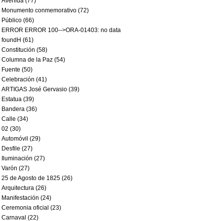
Avenida (77)
Monumento conmemorativo (72)
Público (66)
ERROR ERROR 100-->ORA-01403: no data
foundH (61)
Constitución (58)
Columna de la Paz (54)
Fuente (50)
Celebración (41)
ARTIGAS José Gervasio (39)
Estatua (39)
Bandera (36)
Calle (34)
02 (30)
Automóvil (29)
Desfile (27)
Iluminación (27)
Varón (27)
25 de Agosto de 1825 (26)
Arquitectura (26)
Manifestación (24)
Ceremonia oficial (23)
Carnaval (22)