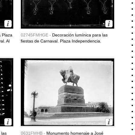
a Plaza
02745FMHGE -
Decoración lumínica para las
al. Al
fiestas de Carnaval. Plaza Independencia.
 las
0631FMHB -
Monumento homenaje a José