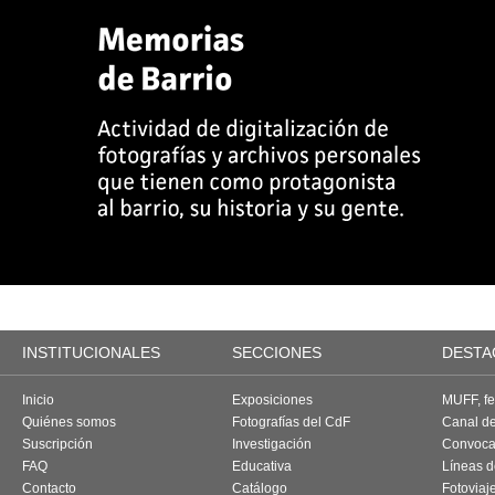
INSTITUCIONALES
SECCIONES
DESTA
Inicio
Exposiciones
MUFF, fes
Quiénes somos
Fotografías del CdF
Canal d
Suscripción
Investigación
Convoca
FAQ
Educativa
Líneas d
Contacto
Catálogo
Fotoviaj