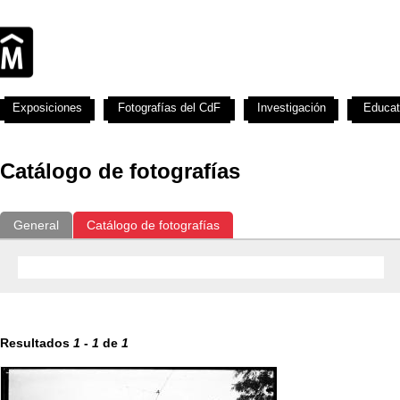
Exposiciones
Fotografías del CdF
Investigación
Educat
Catálogo de fotografías
General
Catálogo de fotografías
Resultados
1
-
1
de
1