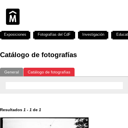
Exposiciones
Fotografías del CdF
Investigación
Educat
Catálogo de fotografías
General
Catálogo de fotografías
Resultados
1
-
1
de
1