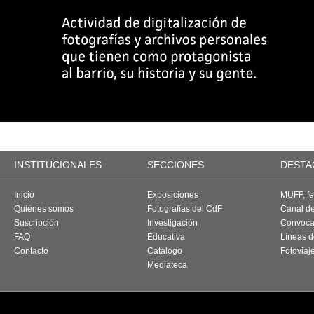
INSTITUCIONALES
SECCIONES
DESTA
Inicio
Exposiciones
MUFF, fes
Quiénes somos
Fotografías del CdF
Canal d
Suscripción
Investigación
Convoca
FAQ
Educativa
Líneas d
Contacto
Catálogo
Fotoviaj
Mediateca