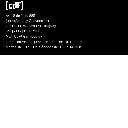
Av. 18 de Julio 885
(entre Andes y Convención)
CP 11100. Montevideo. Uruguay
Tel: [598 2] 1950 7960
Mail:
CdF@imm.gub.uy
Lunes, miércoles, jueves, viernes: de 10 a 19.30 h.
Martes: de 10 a 21 h. Sábados de 9.30 a 14.30 h.