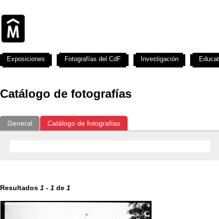
Exposiciones
Fotografías del CdF
Investigación
Educat
Catálogo de fotografías
General
Catálogo de fotografías
Resultados
1
-
1
de
1