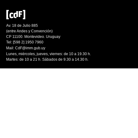
Av. 18 de Julio 885
(entre Andes y Convención)
CP 11100. Montevideo. Uruguay
Tel: [598 2] 1950 7960
Mail:
CdF@imm.gub.uy
Lunes, miércoles, jueves, viernes: de 10 a 19.30 h.
Martes: de 10 a 21 h. Sábados de 9.30 a 14.30 h.