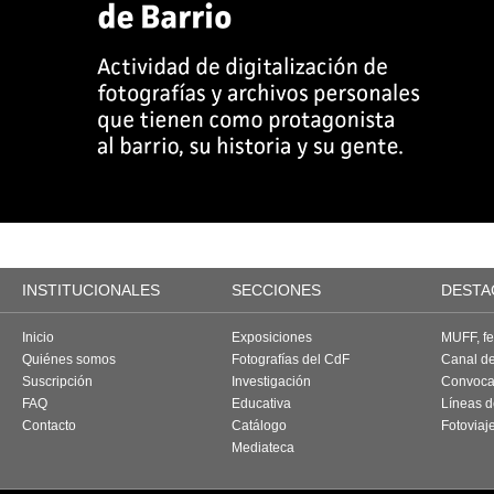
INSTITUCIONALES
SECCIONES
DESTA
Inicio
Exposiciones
MUFF, fes
Quiénes somos
Fotografías del CdF
Canal d
Suscripción
Investigación
Convoca
FAQ
Educativa
Líneas d
Contacto
Catálogo
Fotoviaj
Mediateca