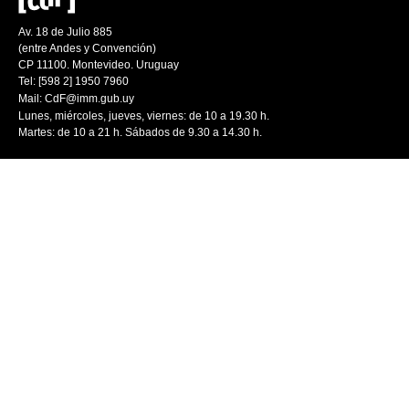
Av. 18 de Julio 885
(entre Andes y Convención)
CP 11100. Montevideo. Uruguay
Tel: [598 2] 1950 7960
Mail:
CdF@imm.gub.uy
Lunes, miércoles, jueves, viernes: de 10 a 19.30 h.
Martes: de 10 a 21 h. Sábados de 9.30 a 14.30 h.