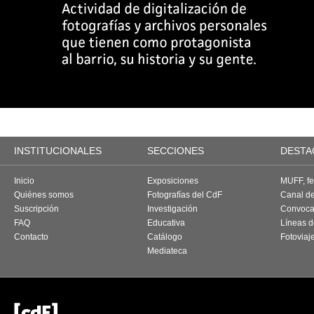
INSTITUCIONALES
SECCIONES
DESTA
Inicio
Exposiciones
MUFF, fes
Quiénes somos
Fotografías del CdF
Canal d
Suscripción
Investigación
Convoca
FAQ
Educativa
Líneas d
Contacto
Catálogo
Fotoviaj
Mediateca