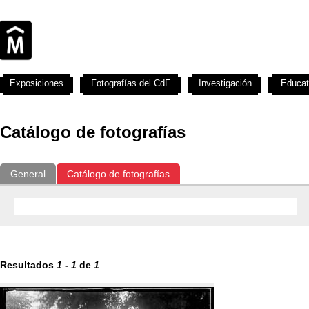
Exposiciones
Fotografías del CdF
Investigación
Educat
Catálogo de fotografías
General
Catálogo de fotografías
Resultados
1
-
1
de
1