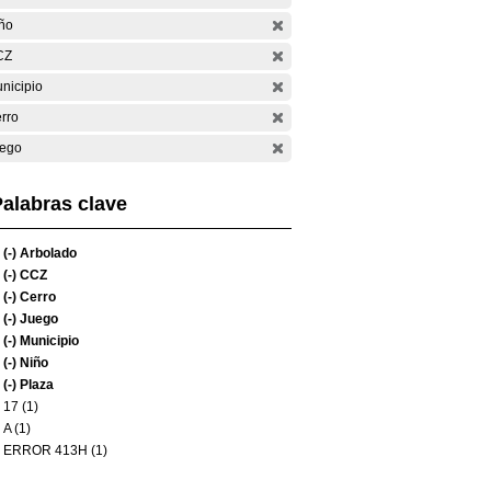
ño
CZ
nicipio
rro
ego
alabras clave
(-)
Arbolado
(-)
CCZ
(-)
Cerro
(-)
Juego
(-)
Municipio
(-)
Niño
(-)
Plaza
17 (1)
A (1)
ERROR 413H (1)