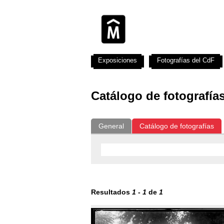
Exposiciones
Fotografías del CdF
Catálogo de fotografía
General
Catálogo de fotografías
Resultados
1
-
1
de
1