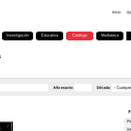
Inicio
Qu
Investigación
Educativa
Catálogo
Mediateca
s
Año exacto:
Década:
F
Pl
Ar