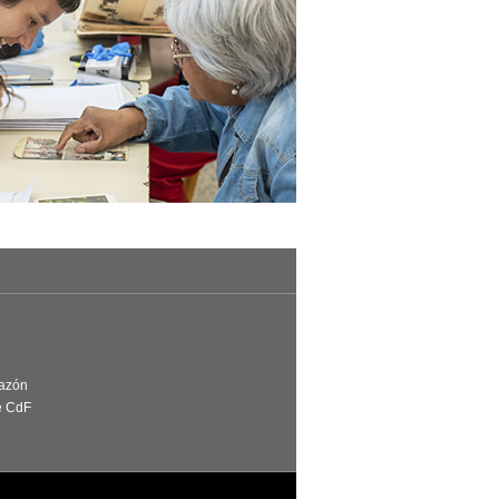
Razón
e CdF