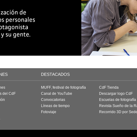
NES
DESTACADOS
nes
MUFF, festival de fotografía
CdF Tienda
as del CdF
Canal de YouTube
Descargar logo CdF
ión
Convocatorias
Escuelas de fotografía
Líneas de tiempo
Revista Sueño de la 
Fotoviaje
Recorrido 3D por Sed
a