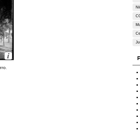
Ni
C
Mu
Ce
Ju
P
rro.