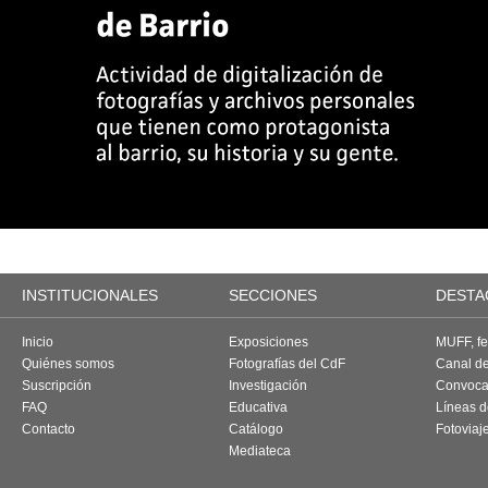
INSTITUCIONALES
SECCIONES
DESTA
Inicio
Exposiciones
MUFF, fes
Quiénes somos
Fotografías del CdF
Canal d
Suscripción
Investigación
Convoca
FAQ
Educativa
Líneas d
Contacto
Catálogo
Fotoviaj
Mediateca