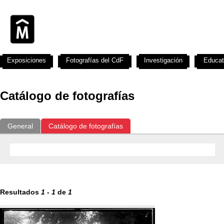
Exposiciones
Fotografías del CdF
Investigación
Educat
Catálogo de fotografías
General
Catálogo de fotografías
Resultados
1
-
1
de
1