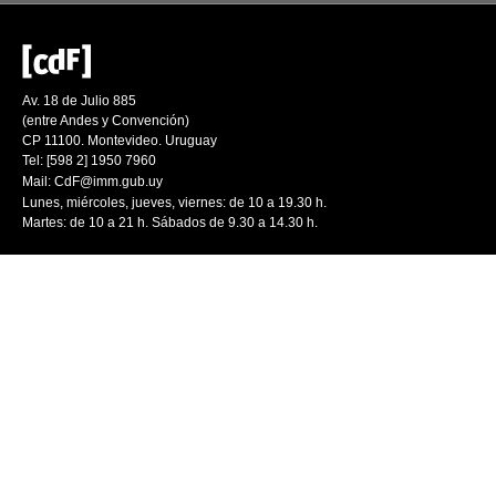
Av. 18 de Julio 885
(entre Andes y Convención)
CP 11100. Montevideo. Uruguay
Tel: [598 2] 1950 7960
Mail:
CdF@imm.gub.uy
Lunes, miércoles, jueves, viernes: de 10 a 19.30 h.
Martes: de 10 a 21 h. Sábados de 9.30 a 14.30 h.