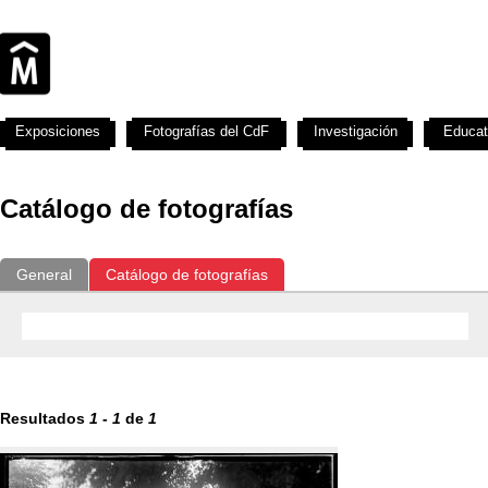
Exposiciones
Fotografías del CdF
Investigación
Educat
Catálogo de fotografías
General
Catálogo de fotografías
Resultados
1
-
1
de
1