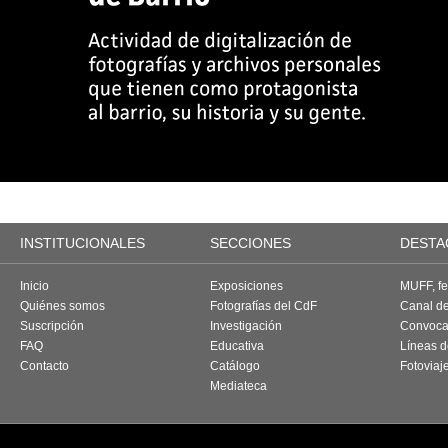
INSTITUCIONALES
SECCIONES
DESTA
Inicio
Exposiciones
MUFF, fes
Quiénes somos
Fotografías del CdF
Canal d
Suscripción
Investigación
Convoca
FAQ
Educativa
Líneas d
Contacto
Catálogo
Fotoviaj
Mediateca