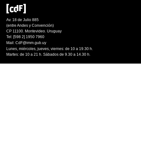
Av. 18 de Julio 885
(entre Andes y Convención)
CP 11100. Montevideo. Uruguay
Tel: [598 2] 1950 7960
Mail:
CdF@imm.gub.uy
Lunes, miércoles, jueves, viernes: de 10 a 19.30 h.
Martes: de 10 a 21 h. Sábados de 9.30 a 14.30 h.