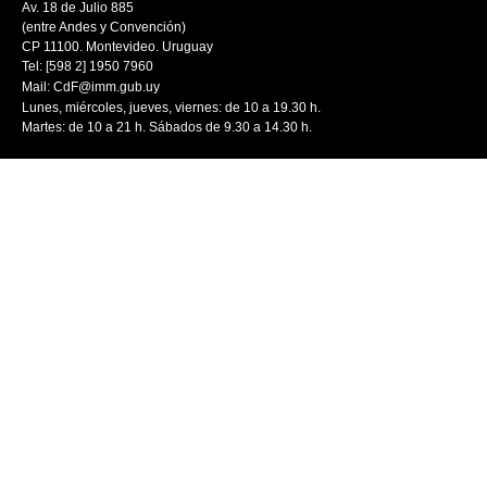
Av. 18 de Julio 885
(entre Andes y Convención)
CP 11100. Montevideo. Uruguay
Tel: [598 2] 1950 7960
Mail:
CdF@imm.gub.uy
Lunes, miércoles, jueves, viernes: de 10 a 19.30 h.
Martes: de 10 a 21 h. Sábados de 9.30 a 14.30 h.