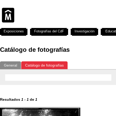
Exposiciones
Fotografías del CdF
Investigación
Educat
Catálogo de fotografías
General
Catálogo de fotografías
Resultados
1
-
1
de
1