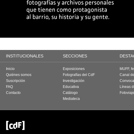
INSTITUCIONALES
SECCIONES
DESTA
Inicio
Exposiciones
MUFF, fes
Quiénes somos
Fotografías del CdF
Canal d
Suscripción
Investigación
Convoca
FAQ
Educativa
Líneas d
Contacto
Catálogo
Fotoviaj
Mediateca