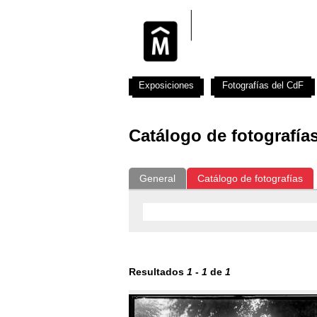
Exposiciones
Fotografías del CdF
Catálogo de fotografía
General
Catálogo de fotografías
Resultados
1
-
1
de
1