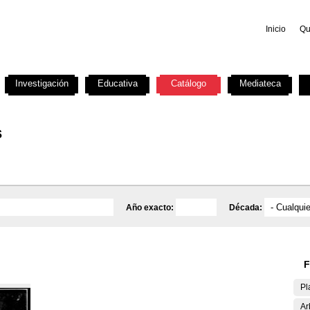
Inicio
Qu
Investigación
Educativa
Catálogo
Mediateca
s
Año exacto:
Década:
F
Pl
Ar