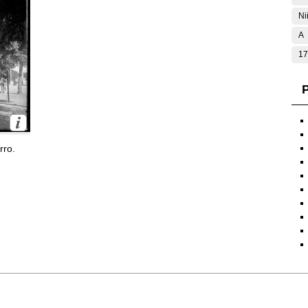
Ni
A
17
P
rro.