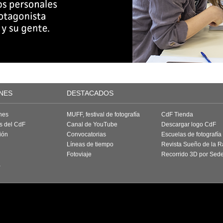
NES
DESTACADOS
nes
MUFF, festival de fotografía
CdF Tienda
as del CdF
Canal de YouTube
Descargar logo CdF
ión
Convocatorias
Escuelas de fotografía
Líneas de tiempo
Revista Sueño de la 
Fotoviaje
Recorrido 3D por Sed
a