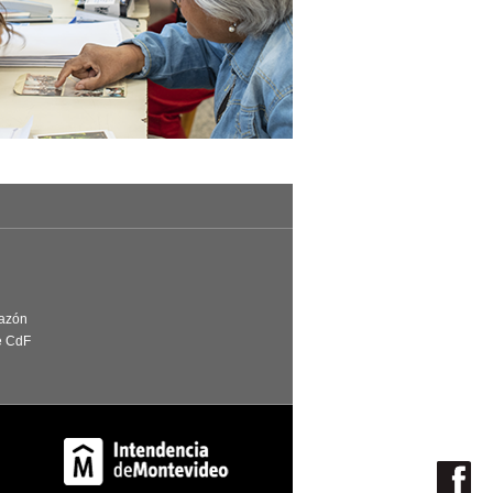
Razón
e CdF