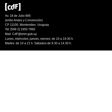
Av. 18 de Julio 885
(entre Andes y Convención)
CP 11100. Montevideo. Uruguay
Tel: [598 2] 1950 7960
Mail:
CdF@imm.gub.uy
Lunes, miércoles, jueves, viernes: de 10 a 19.30 h.
Martes: de 10 a 21 h. Sábados de 9.30 a 14.30 h.