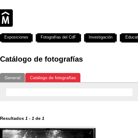
Exposiciones
Fotografías del CdF
Investigación
Educat
Catálogo de fotografías
General
Catálogo de fotografías
Resultados
1
-
1
de
1