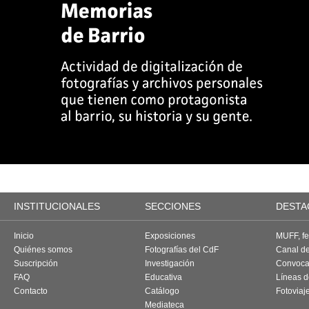
INSTITUCIONALES
SECCIONES
DESTA
Inicio
Exposiciones
MUFF, fes
Quiénes somos
Fotografías del CdF
Canal d
Suscripción
Investigación
Convoca
FAQ
Educativa
Líneas d
Contacto
Catálogo
Fotoviaj
Mediateca