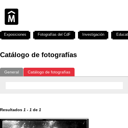
Exposiciones
Fotografías del CdF
Investigación
Educat
Catálogo de fotografías
General
Catálogo de fotografías
Resultados
1
-
1
de
1