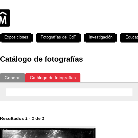
Exposiciones
Fotografías del CdF
Investigación
Educat
Catálogo de fotografías
General
Catálogo de fotografías
Resultados
1
-
1
de
1