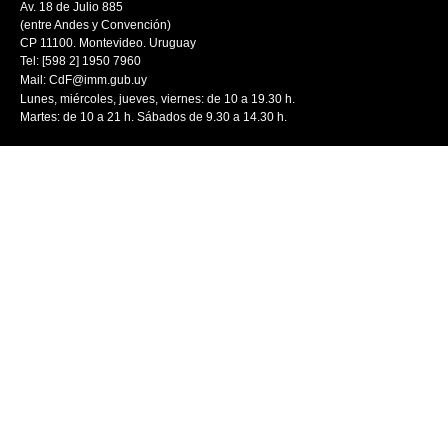
Av. 18 de Julio 885
(entre Andes y Convención)
CP 11100. Montevideo. Uruguay
Tel: [598 2] 1950 7960
Mail:
CdF@imm.gub.uy
Lunes, miércoles, jueves, viernes: de 10 a 19.30 h.
Martes: de 10 a 21 h. Sábados de 9.30 a 14.30 h.