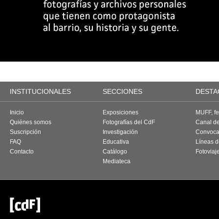
INSTITUCIONALES
SECCIONES
DESTA
Inicio
Exposiciones
MUFF, fes
Quiénes somos
Fotografías del CdF
Canal d
Suscripción
Investigación
Convoca
FAQ
Educativa
Líneas d
Contacto
Catálogo
Fotoviaj
Mediateca