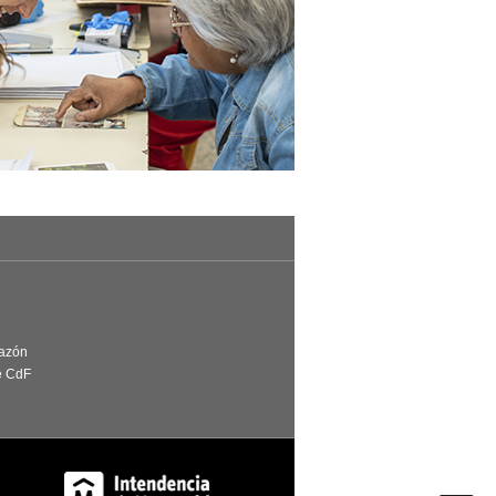
Razón
e CdF