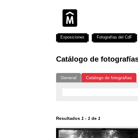
Exposiciones
Fotografías del CdF
Catálogo de fotografía
General
Catálogo de fotografías
Resultados
1
-
1
de
1