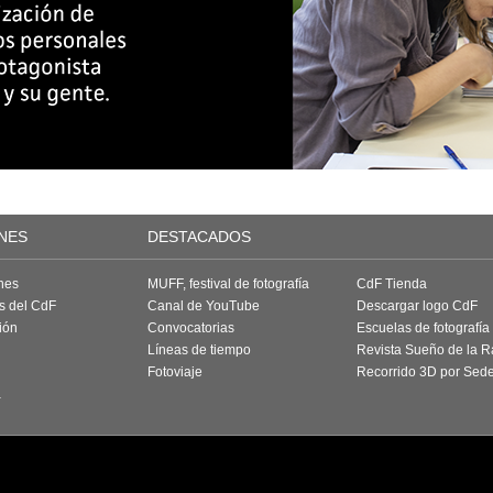
NES
DESTACADOS
nes
MUFF, festival de fotografía
CdF Tienda
as del CdF
Canal de YouTube
Descargar logo CdF
ión
Convocatorias
Escuelas de fotografía
Líneas de tiempo
Revista Sueño de la 
Fotoviaje
Recorrido 3D por Sed
a