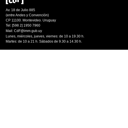
Av. 18 de Julio 885
(entre Andes y Convención)
CP 11100. Montevideo. Uruguay
Tel: [598 2] 1950 7960
Mail:
CdF@imm.gub.uy
Lunes, miércoles, jueves, viernes: de 10 a 19.30 h.
Martes: de 10 a 21 h. Sábados de 9.30 a 14.30 h.