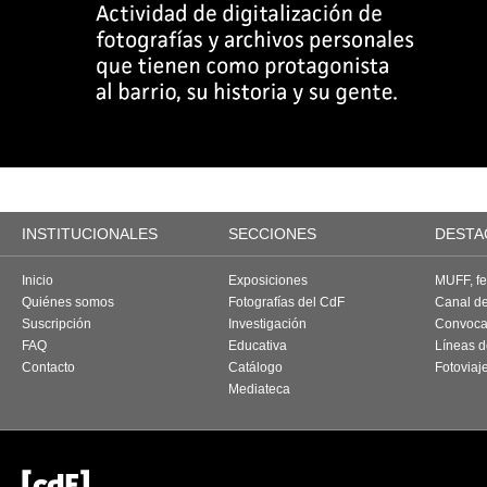
INSTITUCIONALES
SECCIONES
DESTA
Inicio
Exposiciones
MUFF, fes
Quiénes somos
Fotografías del CdF
Canal d
Suscripción
Investigación
Convoca
FAQ
Educativa
Líneas d
Contacto
Catálogo
Fotoviaj
Mediateca