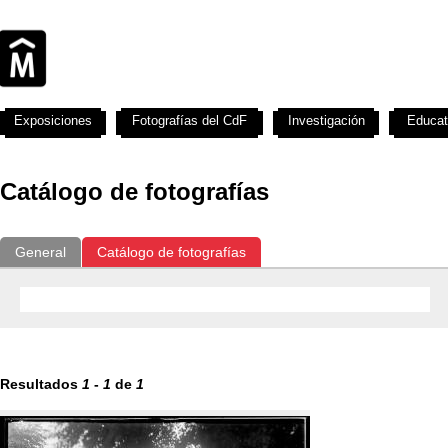
Exposiciones
Fotografías del CdF
Investigación
Educat
Catálogo de fotografías
General
Catálogo de fotografías
Resultados
1
-
1
de
1