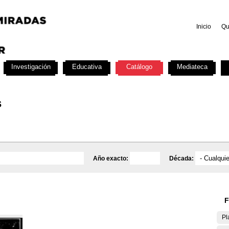
Inicio
Qu
Investigación
Educativa
Catálogo
Mediateca
s
Año exacto:
Década:
F
Pl