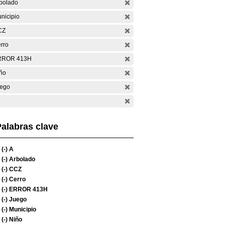
bolado
nicipio
CZ
rro
RROR 413H
ño
ego
alabras clave
(-)
A
(-)
Arbolado
(-)
CCZ
(-)
Cerro
(-)
ERROR 413H
(-)
Juego
(-)
Municipio
(-)
Niño