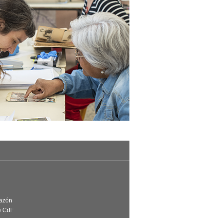
Razón
e CdF