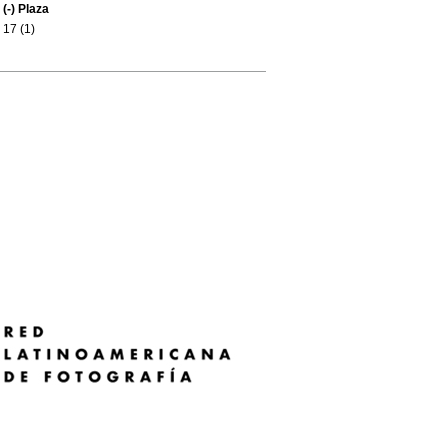
(-)
Plaza
17 (1)