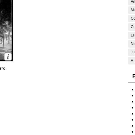
Ar
Mu
C
Ce
E
Ni
Ju
A
rro.
P