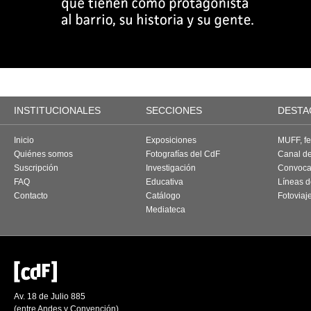
INSTITUCIONALES
SECCIONES
DESTA
Inicio
Exposiciones
MUFF, fes
Quiénes somos
Fotografías del CdF
Canal d
Suscripción
Investigación
Convoca
FAQ
Educativa
Líneas d
Contacto
Catálogo
Fotoviaj
Mediateca
Av. 18 de Julio 885
(entre Andes y Convención)