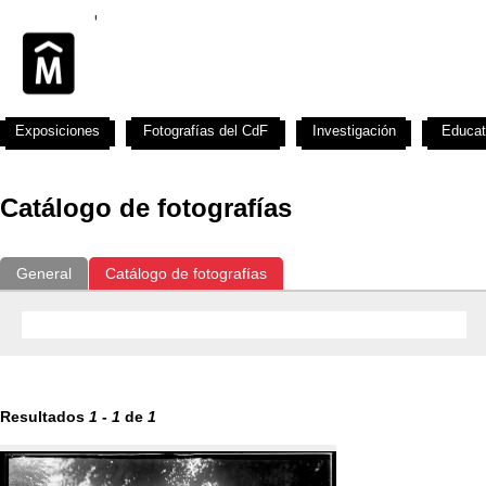
Exposiciones
Fotografías del CdF
Investigación
Educat
Catálogo de fotografías
General
Catálogo de fotografías
Resultados
1
-
1
de
1