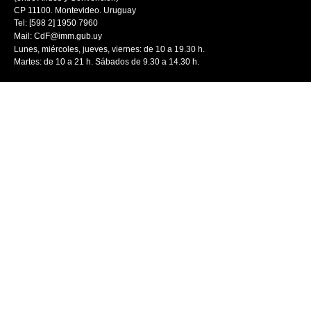
CP 11100. Montevideo. Uruguay
Tel: [598 2] 1950 7960
Mail:
CdF@imm.gub.uy
Lunes, miércoles, jueves, viernes: de 10 a 19.30 h.
Martes: de 10 a 21 h. Sábados de 9.30 a 14.30 h.