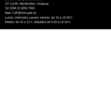
CP 11100. Montevideo. Uruguay
Tel: [598 2] 1950 7960
Mail:
CdF@imm.gub.uy
Lunes, miércoles, jueves, viernes: de 10 a 19.30 h.
Martes: de 10 a 21 h. Sábados de 9.30 a 14.30 h.