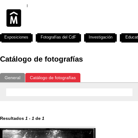
Exposiciones
Fotografías del CdF
Investigación
Educat
Catálogo de fotografías
General
Catálogo de fotografías
Resultados
1
-
1
de
1