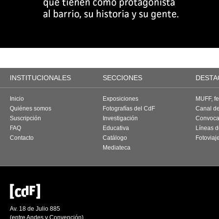
INSTITUCIONALES
SECCIONES
DESTA
Inicio
Exposiciones
MUFF, fes
Quiénes somos
Fotografías del CdF
Canal d
Suscripción
Investigación
Convoca
FAQ
Educativa
Líneas d
Contacto
Catálogo
Fotoviaj
Mediateca
Av. 18 de Julio 885
(entre Andes y Convención)