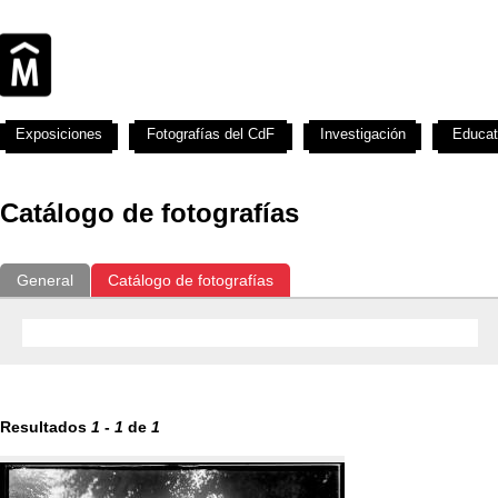
Exposiciones
Fotografías del CdF
Investigación
Educat
Catálogo de fotografías
General
Catálogo de fotografías
Resultados
1
-
1
de
1