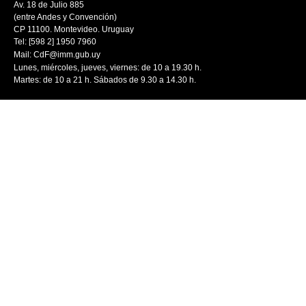
Av. 18 de Julio 885
(entre Andes y Convención)
CP 11100. Montevideo. Uruguay
Tel: [598 2] 1950 7960
Mail:
CdF@imm.gub.uy
Lunes, miércoles, jueves, viernes: de 10 a 19.30 h.
Martes: de 10 a 21 h. Sábados de 9.30 a 14.30 h.