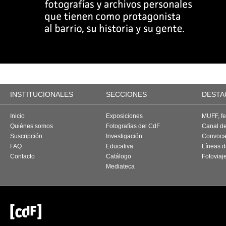
INSTITUCIONALES
SECCIONES
DESTA
Inicio
Exposiciones
MUFF, fes
Quiénes somos
Fotografías del CdF
Canal d
Suscripción
Investigación
Convoca
FAQ
Educativa
Líneas d
Contacto
Catálogo
Fotoviaj
Mediateca