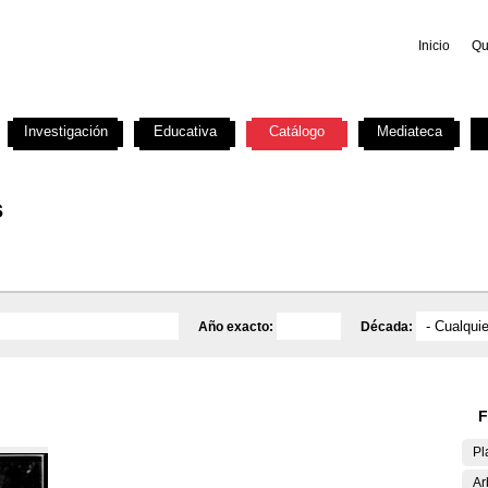
Inicio
Qu
Investigación
Educativa
Catálogo
Mediateca
s
Año exacto:
Década:
F
Pl
Ar