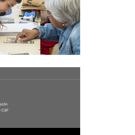
Razón
e CdF