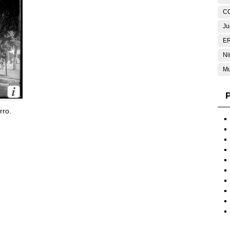
C
Ju
E
Ni
Mu
P
rro.