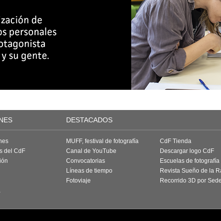
NES
DESTACADOS
nes
MUFF, festival de fotografía
CdF Tienda
as del CdF
Canal de YouTube
Descargar logo CdF
ión
Convocatorias
Escuelas de fotografía
Líneas de tiempo
Revista Sueño de la 
Fotoviaje
Recorrido 3D por Sed
a