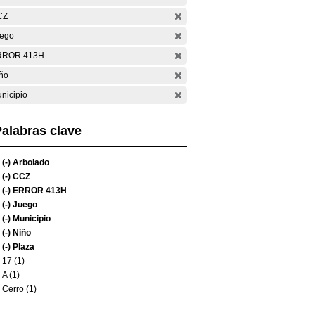
CZ
ego
RROR 413H
ño
nicipio
alabras clave
(-)
Arbolado
(-)
CCZ
(-)
ERROR 413H
(-)
Juego
(-)
Municipio
(-)
Niño
(-)
Plaza
17 (1)
A (1)
Cerro (1)