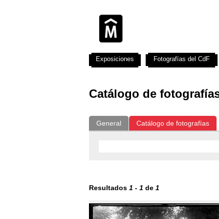
Exposiciones
Fotografías del CdF
Catálogo de fotografía
General
Catálogo de fotografías
Resultados
1
-
1
de
1