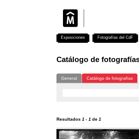
Exposiciones
Fotografías del CdF
Catálogo de fotografía
General
Catálogo de fotografías
Resultados
1
-
1
de
1