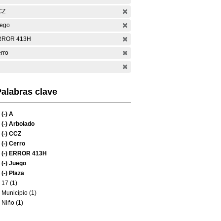
CZ
ego
RROR 413H
rro
alabras clave
(-)
A
(-)
Arbolado
(-)
CCZ
(-)
Cerro
(-)
ERROR 413H
(-)
Juego
(-)
Plaza
17 (1)
Municipio (1)
Niño (1)