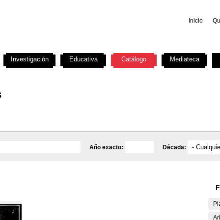
Inicio
Qu
Investigación
Educativa
Catálogo
Mediateca
s
Año exacto:
Década:
F
Pl
Ar