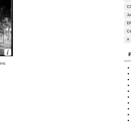
C
Ju
E
Ce
A
P
rro.