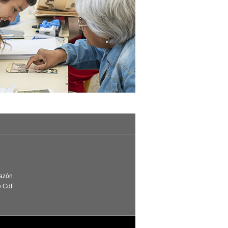
Razón
e CdF