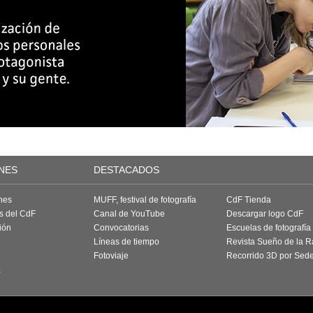
NES
DESTACADOS
nes
MUFF, festival de fotografía
CdF Tienda
as del CdF
Canal de YouTube
Descargar logo CdF
ión
Convocatorias
Escuelas de fotografía
Líneas de tiempo
Revista Sueño de la 
Fotoviaje
Recorrido 3D por Sed
a