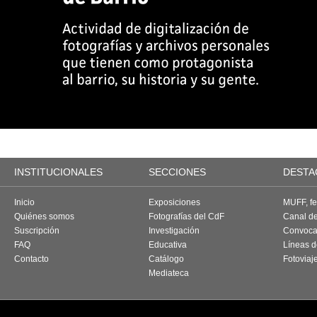
INSTITUCIONALES
SECCIONES
DESTA
Inicio
Exposiciones
MUFF, fes
Quiénes somos
Fotografías del CdF
Canal d
Suscripción
Investigación
Convoca
FAQ
Educativa
Líneas d
Contacto
Catálogo
Fotoviaj
Mediateca