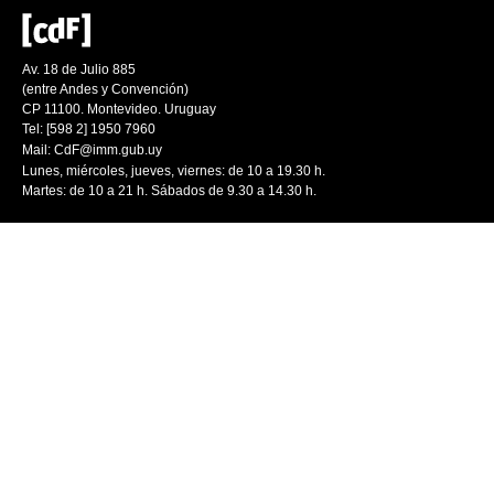
Av. 18 de Julio 885
(entre Andes y Convención)
CP 11100. Montevideo. Uruguay
Tel: [598 2] 1950 7960
Mail:
CdF@imm.gub.uy
Lunes, miércoles, jueves, viernes: de 10 a 19.30 h.
Martes: de 10 a 21 h. Sábados de 9.30 a 14.30 h.