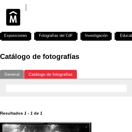
Exposiciones
Fotografías del CdF
Investigación
Educat
Catálogo de fotografías
General
Catálogo de fotografías
Resultados
1
-
1
de
1