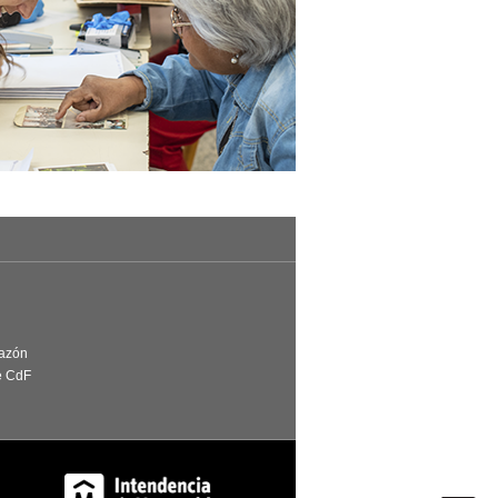
Razón
e CdF