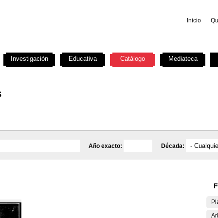
Inicio
Qu
Investigación
Educativa
Catálogo
Mediateca
s
Año exacto:
Década:
F
Pl
Ar