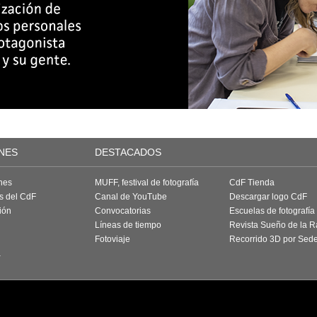
NES
DESTACADOS
nes
MUFF, festival de fotografía
CdF Tienda
as del CdF
Canal de YouTube
Descargar logo CdF
ión
Convocatorias
Escuelas de fotografía
Líneas de tiempo
Revista Sueño de la 
Fotoviaje
Recorrido 3D por Sed
a