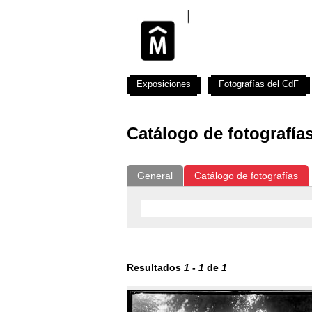
Exposiciones
Fotografías del CdF
Catálogo de fotografía
General
Catálogo de fotografías
Resultados
1
-
1
de
1