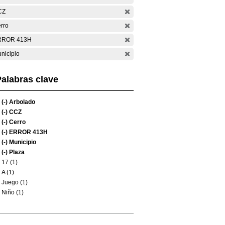
CZ
rro
RROR 413H
nicipio
alabras clave
(-)
Arbolado
(-)
CCZ
(-)
Cerro
(-)
ERROR 413H
(-)
Municipio
(-)
Plaza
17 (1)
A (1)
Juego (1)
Niño (1)