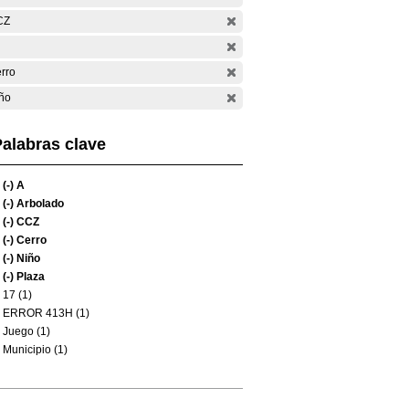
CZ
rro
ño
alabras clave
(-)
A
(-)
Arbolado
(-)
CCZ
(-)
Cerro
(-)
Niño
(-)
Plaza
17 (1)
ERROR 413H (1)
Juego (1)
Municipio (1)