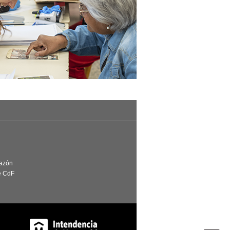
Razón
e CdF