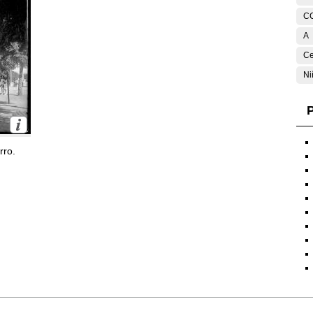
C
A
Ce
Ni
P
rro.