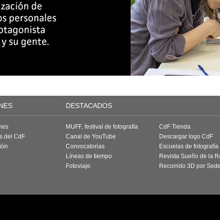
NES
DESTACADOS
nes
MUFF, festival de fotografía
CdF Tienda
as del CdF
Canal de YouTube
Descargar logo CdF
ión
Convocatorias
Escuelas de fotografía
Líneas de tiempo
Revista Sueño de la 
Fotoviaje
Recorrido 3D por Sed
a