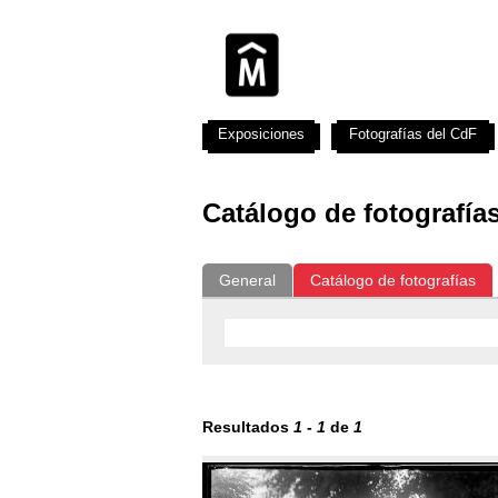
Exposiciones
Fotografías del CdF
Catálogo de fotografía
General
Catálogo de fotografías
Resultados
1
-
1
de
1