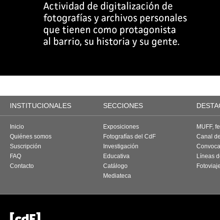
INSTITUCIONALES
SECCIONES
DESTA
Inicio
Exposiciones
MUFF, fes
Quiénes somos
Fotografías del CdF
Canal d
Suscripción
Investigación
Convoca
FAQ
Educativa
Líneas d
Contacto
Catálogo
Fotoviaj
Mediateca