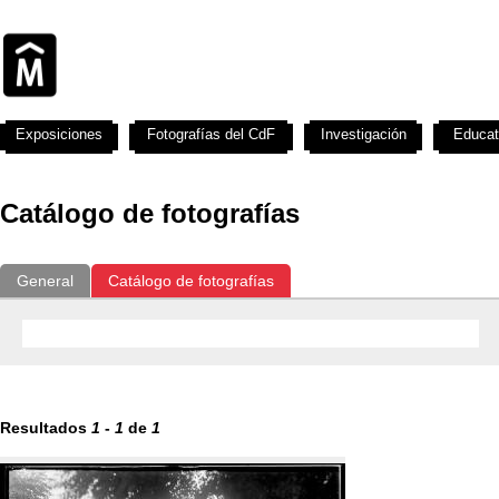
Exposiciones
Fotografías del CdF
Investigación
Educat
Catálogo de fotografías
General
Catálogo de fotografías
Resultados
1
-
1
de
1