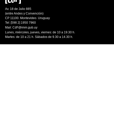
Av. 18 de Julio 885
(entre Andes y Convención)
CP 11100. Montevideo. Uruguay
Tel: [598 2] 1950 7960
Mail:
CdF@imm.gub.uy
Lunes, miércoles, jueves, viernes: de 10 a 19.30 h.
Martes: de 10 a 21 h. Sábados de 9.30 a 14.30 h.