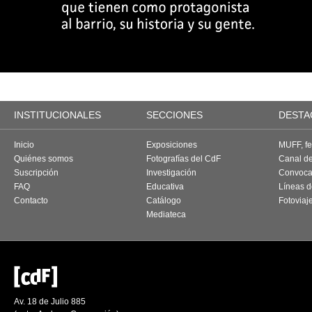
INSTITUCIONALES
SECCIONES
DESTA
Inicio
Exposiciones
MUFF, fes
Quiénes somos
Fotografías del CdF
Canal d
Suscripción
Investigación
Convoca
FAQ
Educativa
Líneas d
Contacto
Catálogo
Fotoviaj
Mediateca
Av. 18 de Julio 885