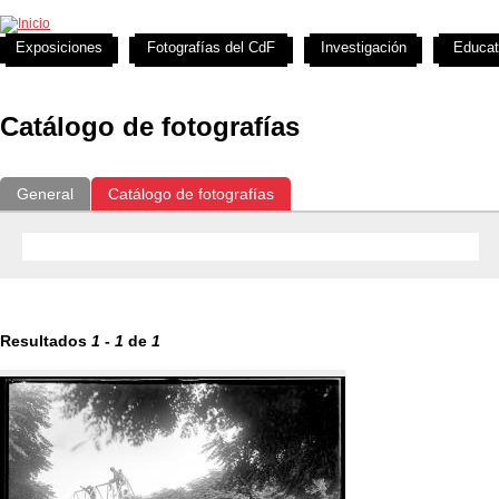
Exposiciones
Fotografías del CdF
Investigación
Educat
Catálogo de fotografías
General
Catálogo de fotografías
Resultados
1
-
1
de
1