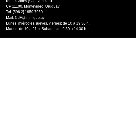
(entre Andes y Convención)
CP 11100. Montevideo. Uruguay
Tel: [598 2] 1950 7960
Mail:
CdF@imm.gub.uy
Lunes, miércoles, jueves, viernes: de 10 a 19.30 h.
Martes: de 10 a 21 h. Sábados de 9.30 a 14.30 h.