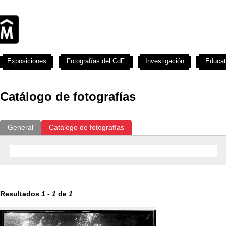
Exposiciones
Fotografías del CdF
Investigación
Educat
Catálogo de fotografías
General
Catálogo de fotografías
Resultados
1
-
1
de
1