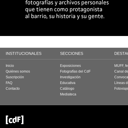
INSTITUCIONALES
SECCIONES
DESTA
Inicio
Exposiciones
MUFF, fes
Quiénes somos
Fotografías del CdF
Canal d
Suscripción
Investigación
Convoca
FAQ
Educativa
Líneas d
Contacto
Catálogo
Fotoviaj
Mediateca