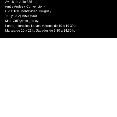
Av. 18 de Julio 885
(entre Andes y Convención)
CP 11100. Montevideo. Uruguay
Tel: [598 2] 1950 7960
Mail:
CdF@imm.gub.uy
Lunes, miércoles, jueves, viernes: de 10 a 19.30 h.
Martes: de 10 a 21 h. Sábados de 9.30 a 14.30 h.