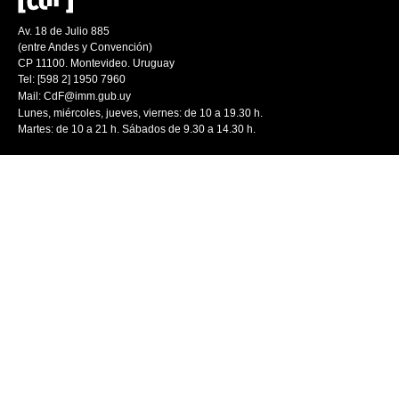
Av. 18 de Julio 885
(entre Andes y Convención)
CP 11100. Montevideo. Uruguay
Tel: [598 2] 1950 7960
Mail:
CdF@imm.gub.uy
Lunes, miércoles, jueves, viernes: de 10 a 19.30 h.
Martes: de 10 a 21 h. Sábados de 9.30 a 14.30 h.