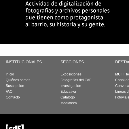
INSTITUCIONALES
SECCIONES
DESTA
Inicio
Exposiciones
MUFF, fes
Quiénes somos
Fotografías del CdF
Canal d
Suscripción
Investigación
Convoca
FAQ
Educativa
Líneas d
Contacto
Catálogo
Fotoviaj
Mediateca