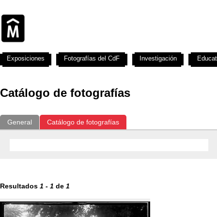
Exposiciones
Fotografías del CdF
Investigación
Educat
Catálogo de fotografías
General
Catálogo de fotografías
Resultados
1
-
1
de
1