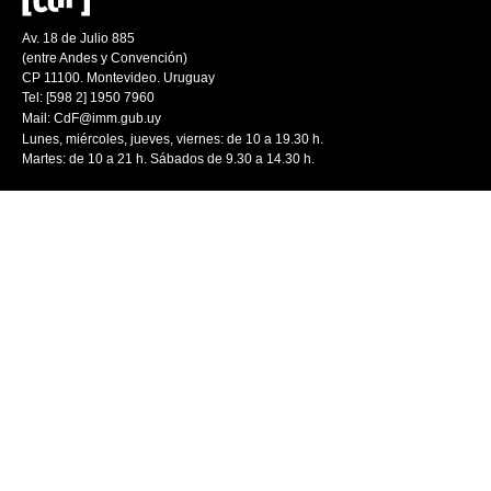
Av. 18 de Julio 885
(entre Andes y Convención)
CP 11100. Montevideo. Uruguay
Tel: [598 2] 1950 7960
Mail:
CdF@imm.gub.uy
Lunes, miércoles, jueves, viernes: de 10 a 19.30 h.
Martes: de 10 a 21 h. Sábados de 9.30 a 14.30 h.