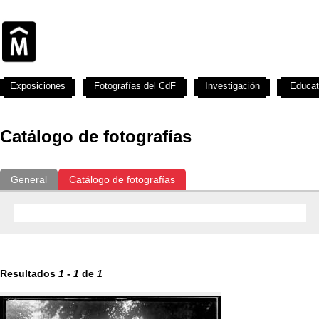
Exposiciones
Fotografías del CdF
Investigación
Educat
Catálogo de fotografías
General
Catálogo de fotografías
Resultados
1
-
1
de
1