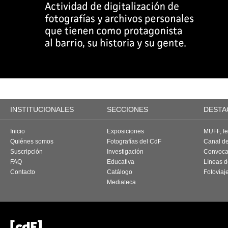
INSTITUCIONALES
SECCIONES
DESTA
Inicio
Exposiciones
MUFF, fes
Quiénes somos
Fotografías del CdF
Canal d
Suscripción
Investigación
Convoca
FAQ
Educativa
Líneas d
Contacto
Catálogo
Fotoviaj
Mediateca