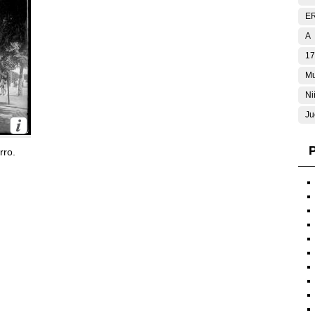
E
A
17
Mu
Ni
Ju
P
rro.