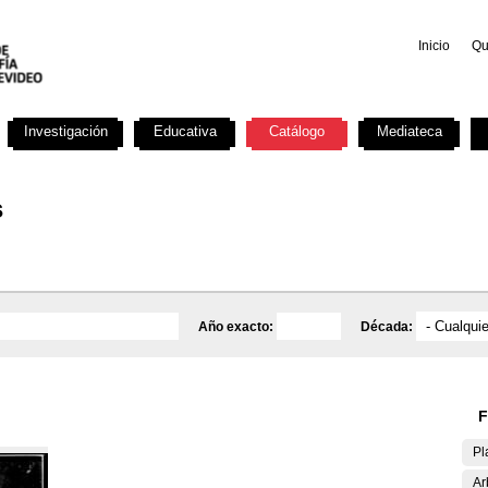
Inicio
Qu
Investigación
Educativa
Catálogo
Mediateca
s
Año exacto:
Década:
F
Pl
Ar