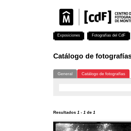
Exposiciones
Fotografías del CdF
Catálogo de fotografía
General
Catálogo de fotografías
Resultados
1
-
1
de
1