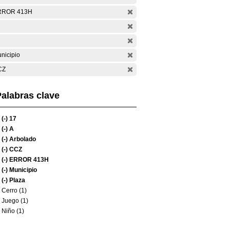
RROR 413H
nicipio
CZ
alabras clave
(-)
17
(-)
A
(-)
Arbolado
(-)
CCZ
(-)
ERROR 413H
(-)
Municipio
(-)
Plaza
Cerro (1)
Juego (1)
Niño (1)