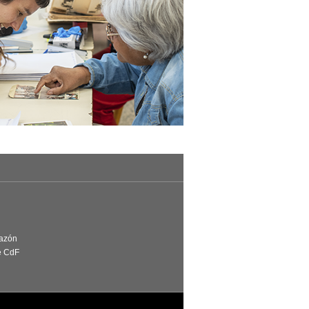
Razón
e CdF