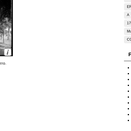
E
A
17
Mu
C
P
rro.