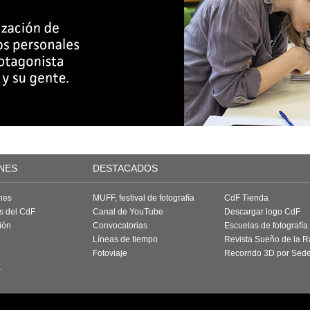
NES
DESTACADOS
nes
MUFF, festival de fotografía
CdF Tienda
as del CdF
Canal de YouTube
Descargar logo CdF
ión
Convocatorias
Escuelas de fotografía
Líneas de tiempo
Revista Sueño de la 
Fotoviaje
Recorrido 3D por Sed
a