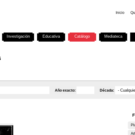
Inicio
Qu
Investigación
Educativa
Catálogo
Mediateca
s
Año exacto:
Década:
F
Pl
Ar