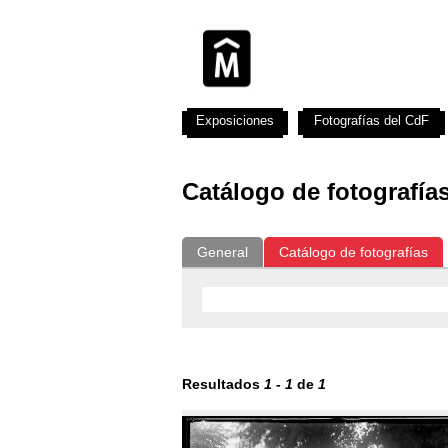
Exposiciones
Fotografías del CdF
Catálogo de fotografía
General
Catálogo de fotografías
Resultados
1
-
1
de
1