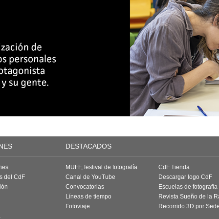
NES
DESTACADOS
nes
MUFF, festival de fotografía
CdF Tienda
as del CdF
Canal de YouTube
Descargar logo CdF
ión
Convocatorias
Escuelas de fotografía
Líneas de tiempo
Revista Sueño de la 
Fotoviaje
Recorrido 3D por Sed
a