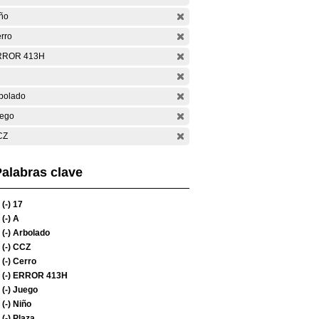
ño
rro
RROR 413H
bolado
ego
CZ
alabras clave
(-)
17
(-)
A
(-)
Arbolado
(-)
CCZ
(-)
Cerro
(-)
ERROR 413H
(-)
Juego
(-)
Niño
(-)
Plaza