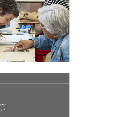
Razón
e CdF