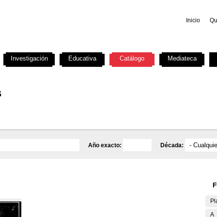
Inicio
Qu
Investigación
Educativa
Catálogo
Mediateca
s
Año exacto:
Década:
F
Pl
A