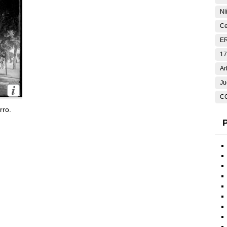
Ni
Ce
E
17
Ar
Ju
C
rro.
P