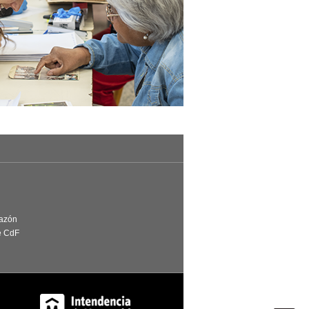
Razón
e CdF