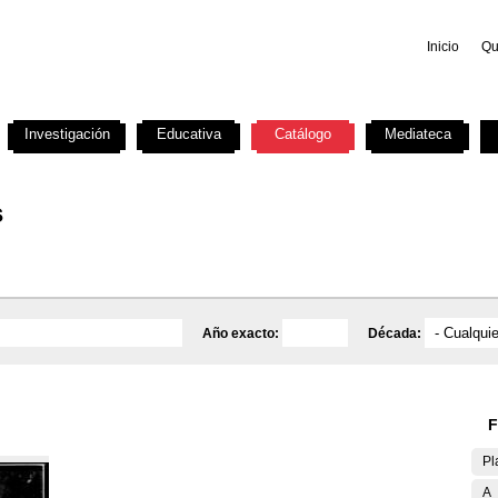
Inicio
Qu
Investigación
Educativa
Catálogo
Mediateca
s
Año exacto:
Década:
F
Pl
A