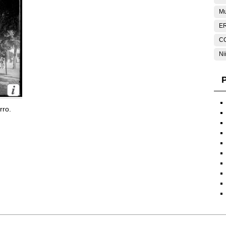
Mu
E
C
Ni
P
rro.