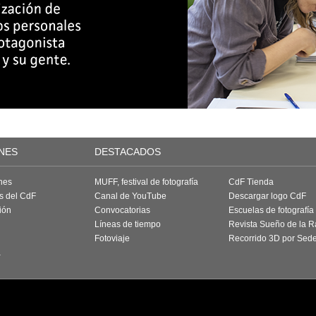
NES
DESTACADOS
nes
MUFF, festival de fotografía
CdF Tienda
as del CdF
Canal de YouTube
Descargar logo CdF
ión
Convocatorias
Escuelas de fotografía
Líneas de tiempo
Revista Sueño de la 
Fotoviaje
Recorrido 3D por Sed
a