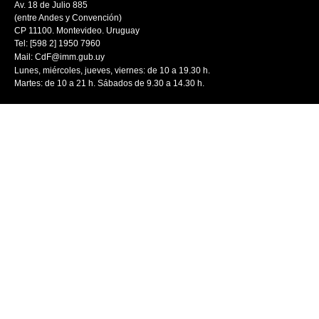
Av. 18 de Julio 885
(entre Andes y Convención)
CP 11100. Montevideo. Uruguay
Tel: [598 2] 1950 7960
Mail:
CdF@imm.gub.uy
Lunes, miércoles, jueves, viernes: de 10 a 19.30 h.
Martes: de 10 a 21 h. Sábados de 9.30 a 14.30 h.